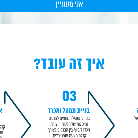
איך זה עובד?
03
בניית תמהל ומכרז
א
על
בניית תמהיל המתאים לצרכים
והיכולות של הלקוח, ויצירת
קבלת
מכרז ריביות בין הבנקים לצורך
הל
קבלת הצעה אופטימלית.